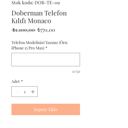
Stok kodu: DOB-TE-09
Doberman Telefon
Kılıfı Monaco
Normal
İndirimli
 ₺1.100,00 
₺770,00
Fiyat
Fiyat
Telefon Modelinizi Yazınız (Örn:
iPhone 15 Pro Max)
*
0/50
Adet
*
Sepete Ekle