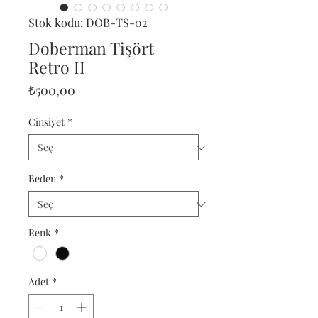
Stok kodu: DOB-TS-02
Doberman Tişört
Retro II
Fiyat
₺500,00
Cinsiyet
*
Beden
*
Renk
*
Adet
*