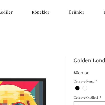
Kediler
Köpekler
Ürünler
Golden Lon
Fiyat
₺800,00
Çerçeve Rengi
*
Çerçeve Ölçüleri
*