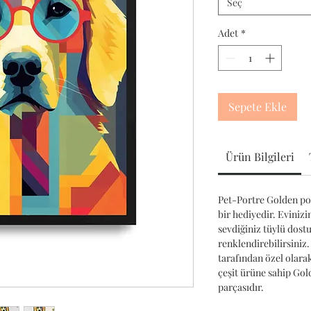
Seç
Adet
*
Sepete Ekle
Ürün Bilgileri
Pet-Portre Golden por
bir hediyedir. Evinizi
sevdiğiniz tüylü dost
renklendirebilirsiniz.
tarafından özel olara
çeşit ürüne sahip Go
parçasıdır.