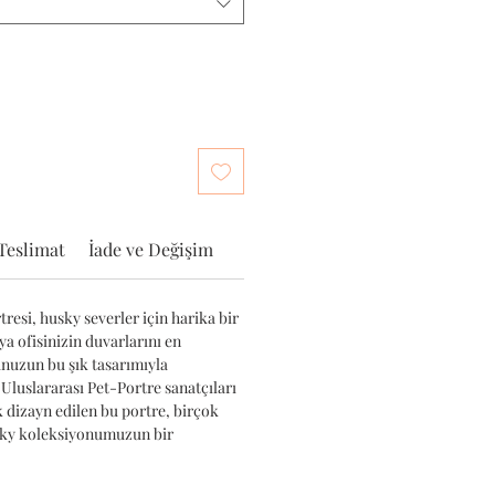
Teslimat
İade ve Değişim
resi, husky severler için harika bir
ya ofisinizin duvarlarını en
unuzun bu şık tasarımıyla
 Uluslararası Pet-Portre sanatçıları
k dizayn edilen bu portre, birçok
sky koleksiyonumuzun bir