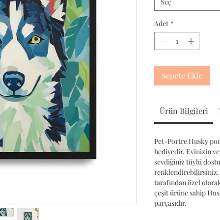
Seç
Adet
*
Sepete Ekle
Ürün Bilgileri
Pet-Portre Husky port
hediyedir. Evinizin ve
sevdiğiniz tüylü dost
renklendirebilirsiniz.
tarafından özel olara
çeşit ürüne sahip Hu
parçasıdır.