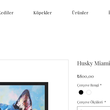
Kediler
Köpekler
Ürünler
Husky Miam
Fiyat
₺800,00
Çerçeve Rengi
*
Çerçeve Ölçüleri
*