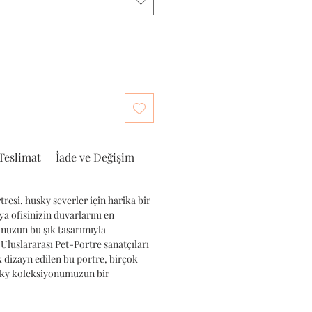
Teslimat
İade ve Değişim
resi, husky severler için harika bir
ya ofisinizin duvarlarını en
unuzun bu şık tasarımıyla
 Uluslararası Pet-Portre sanatçıları
k dizayn edilen bu portre, birçok
sky koleksiyonumuzun bir