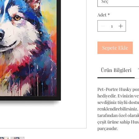
Seç
Adet
*
Sepete Ekle
Ürün Bilgileri
Pet-Portre Husky port
hediyedir. Evinizin ve
sevdiğiniz tüylü dost
renklendirebilirsiniz.
tarafından özel olara
çeşit ürüne sahip Hu
parçasıdır.