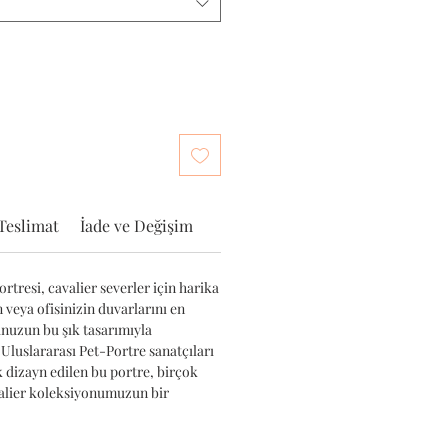
Teslimat
İade ve Değişim
rtresi, cavalier severler için harika
n veya ofisinizin duvarlarını en
unuzun bu şık tasarımıyla
 Uluslararası Pet-Portre sanatçıları
k dizayn edilen bu portre, birçok
valier koleksiyonumuzun bir