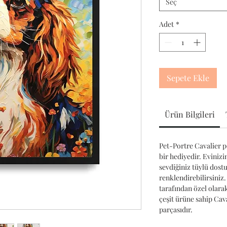
Seç
Adet
*
Sepete Ekle
Ürün Bilgileri
Pet-Portre Cavalier po
bir hediyedir. Evinizi
sevdiğiniz tüylü dost
renklendirebilirsiniz.
tarafından özel olara
çeşit ürüne sahip Ca
parçasıdır.