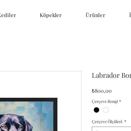
Kediler
Köpekler
Ürünler
Labrador Bo
Fiyat
₺800,00
Çerçeve Rengi
*
Çerçeve Ölçüleri
*