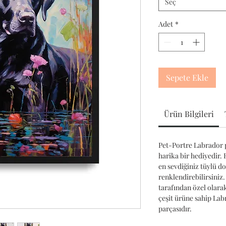
Seç
Adet
*
Sepete Ekle
Ürün Bilgileri
Pet-Portre Labrador p
harika bir hediyedir. 
en sevdiğiniz tüylü d
renklendirebilirsiniz.
tarafından özel olara
çeşit ürüne sahip La
parçasıdır.