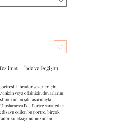
Teslimat
İade ve Değişim
ortresi, labrador severler için
Evinizin veya ofisinizin duvarlarını
ostunuzun bu şık tasarımıyla
 Uluslararası Pet-Portre sanatçıları
k dizayn edilen bu portre, birçok
brador koleksiyonumuzun bir