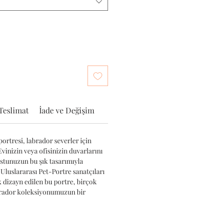
Teslimat
İade ve Değişim
ortresi, labrador severler için
Evinizin veya ofisinizin duvarlarını
ostunuzun bu şık tasarımıyla
 Uluslararası Pet-Portre sanatçıları
k dizayn edilen bu portre, birçok
brador koleksiyonumuzun bir