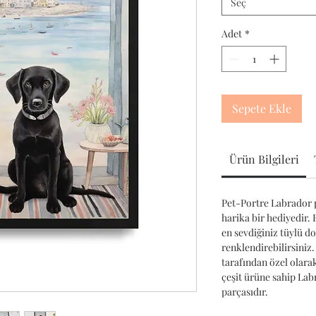
Seç
Adet
*
Sepete Ekle
Ürün Bilgileri
Pet-Portre Labrador p
harika bir hediyedir. 
en sevdiğiniz tüylü d
renklendirebilirsiniz.
tarafından özel olara
çeşit ürüne sahip La
parçasıdır.