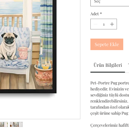
Seç
Adet
*
Sepete Ekle
Ürün Bilgileri
Pet-Portre Pug portres
hediyedir. Evinizin ve
sevdiğiniz tüylü dost
renklendirebilirsiniz.
tarafından özel olara
çeşit ürüne sahip Pug
Çerçevelerimiz hafifti