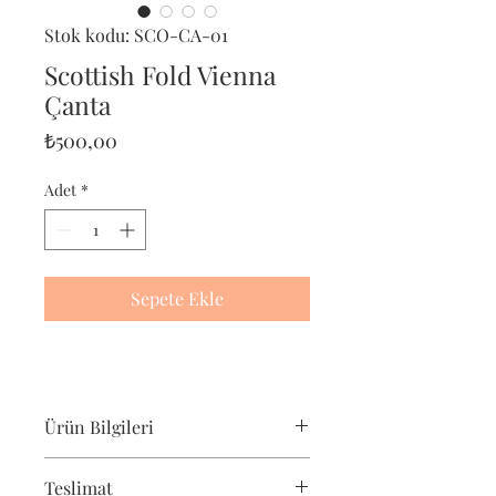
Stok kodu: SCO-CA-01
Scottish Fold Vienna
Çanta
Fiyat
₺500,00
Adet
*
Sepete Ekle
Ürün Bilgileri
Pet-Portre Scottish Fold çantası,
Teslimat
scottish fold severler için harika bir