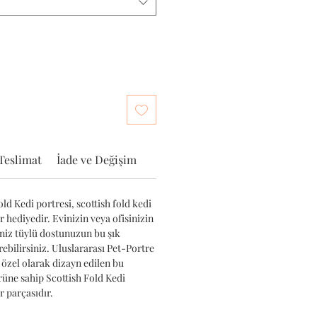
Teslimat
İade ve Değişim
ld Kedi portresi, scottish fold kedi
ir hediyedir. Evinizin veya ofisinizin
iniz tüylü dostunuzun bu şık
ebilirsiniz. Uluslararası Pet-Portre
 özel olarak dizayn edilen bu
ürüne sahip Scottish Fold Kedi
 parçasıdır.