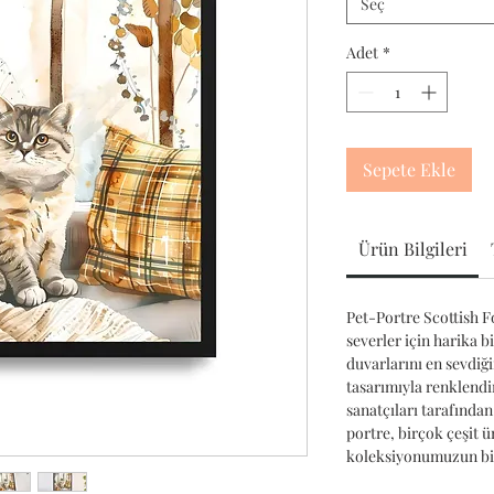
Seç
Adet
*
Sepete Ekle
Ürün Bilgileri
Pet-Portre Scottish Fo
severler için harika b
duvarlarını en sevdiğ
tasarımıyla renklendir
sanatçıları tarafından
portre, birçok çeşit 
koleksiyonumuzun bir