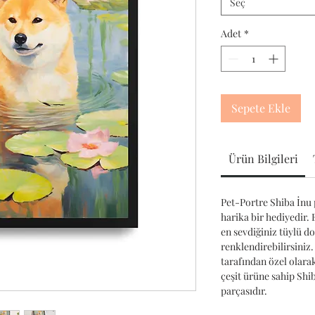
Seç
Adet
*
Sepete Ekle
Ürün Bilgileri
Pet-Portre Shiba İnu p
harika bir hediyedir. 
en sevdiğiniz tüylü d
renklendirebilirsiniz.
tarafından özel olara
çeşit ürüne sahip Sh
parçasıdır.