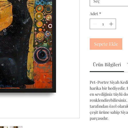
Seç
Adet
*
Sepete Ekle
Ürün Bilgileri
Pet-Portre Siyah Kedi 
harika bir hediyedir. 
en sevdiğiniz tüylü d
renklendirebilirsiniz.
tarafından özel olara
çeşit ürüne sahip Si
parçasıdır.