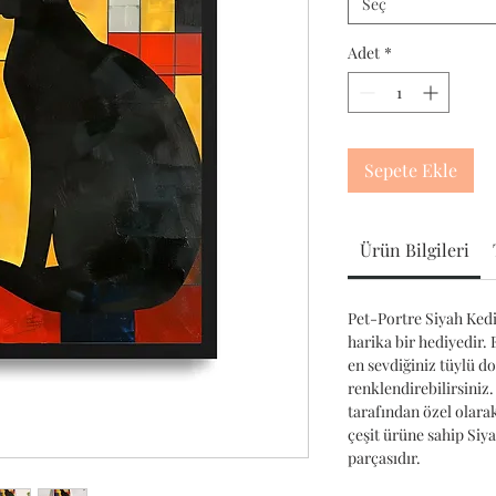
Seç
Adet
*
Sepete Ekle
Ürün Bilgileri
Pet-Portre Siyah Kedi 
harika bir hediyedir. 
en sevdiğiniz tüylü d
renklendirebilirsiniz.
tarafından özel olara
çeşit ürüne sahip Si
parçasıdır.