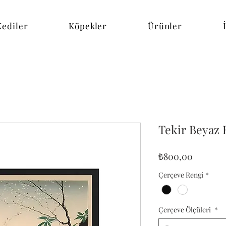
Kediler
Köpekler
Ürünler
Tekir Beyaz 
Fiyat
₺800,00
Çerçeve Rengi
*
Çerçeve Ölçüleri
*