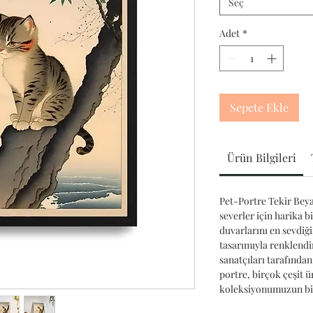
Seç
Adet
*
Sepete Ekle
Ürün Bilgileri
Pet-Portre Tekir Beya
severler için harika b
duvarlarını en sevdiğ
tasarımıyla renklendir
sanatçıları tarafından
portre, birçok çeşit 
koleksiyonumuzun bir