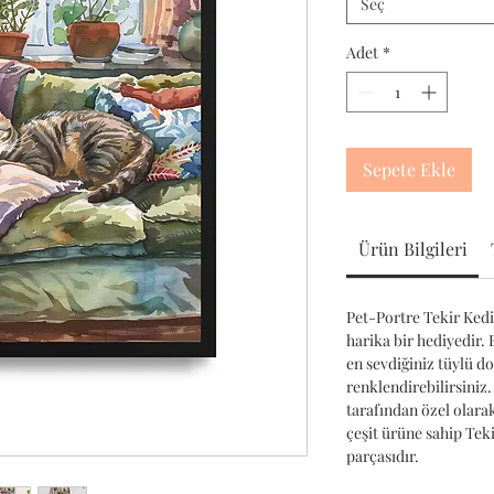
Seç
Adet
*
Sepete Ekle
Ürün Bilgileri
Pet-Portre Tekir Kedi 
harika bir hediyedir. 
en sevdiğiniz tüylü d
renklendirebilirsiniz.
tarafından özel olara
çeşit ürüne sahip Te
parçasıdır.