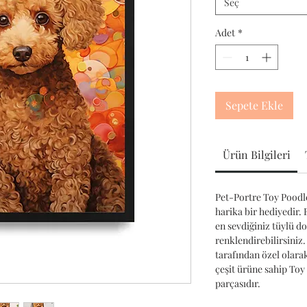
Seç
Adet
*
Sepete Ekle
Ürün Bilgileri
Pet-Portre Toy Poodle
harika bir hediyedir. 
en sevdiğiniz tüylü d
renklendirebilirsiniz.
tarafından özel olara
çeşit ürüne sahip To
parçasıdır.