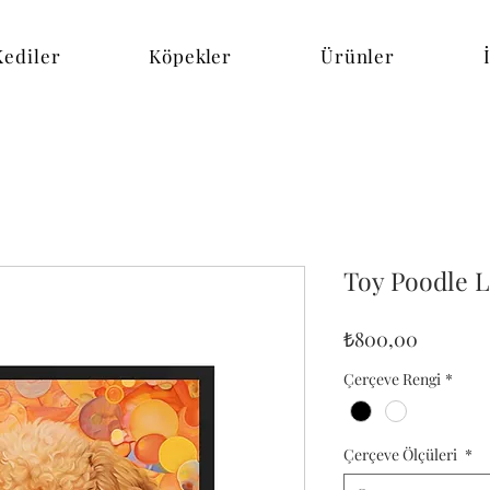
Kediler
Köpekler
Ürünler
Toy Poodle 
Fiyat
₺800,00
Çerçeve Rengi
*
Çerçeve Ölçüleri
*