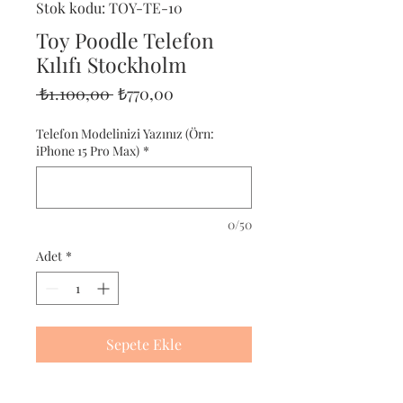
Stok kodu: TOY-TE-10
Toy Poodle Telefon
Kılıfı Stockholm
Normal
İndirimli
 ₺1.100,00 
₺770,00
Fiyat
Fiyat
Telefon Modelinizi Yazınız (Örn:
iPhone 15 Pro Max)
*
0/50
Adet
*
Sepete Ekle