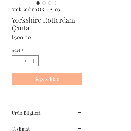
Stok kodu: YOR-CA-03
Yorkshire Rotterdam
Çanta
Fiyat
₺500,00
Adet
*
Sepete Ekle
Ürün Bilgileri
Pet-Portre Yorkshire Terrier çantası,
Teslimat
yorkshire terrier severler için harika