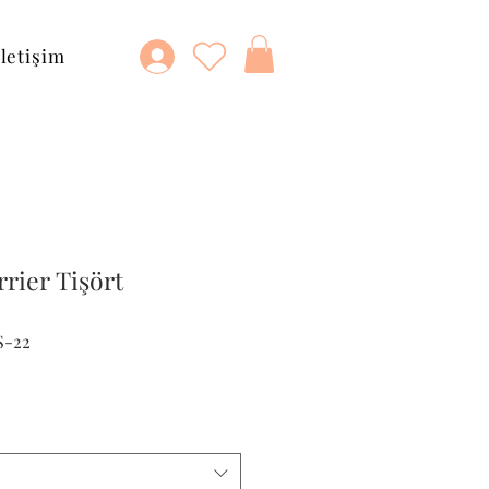
İletişim
rier Tişört
S-22