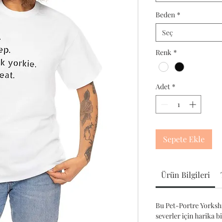
Beden
*
Seç
Renk
*
Adet
*
Sepete Ekle
Ürün Bilgileri
Bu Pet-Portre Yorkshir
severler için harika b