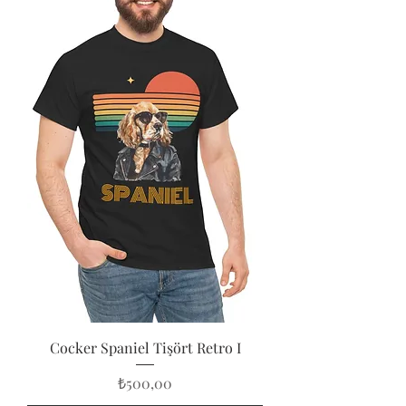
Cocker Spaniel Tişört Retro I
Fiyat
₺500,00