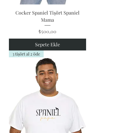
Cocker Spaniel Tişört Spaniel
Mama
Fiyat
₺500,00
Sepete Ekle
3 tişört al 2 öde