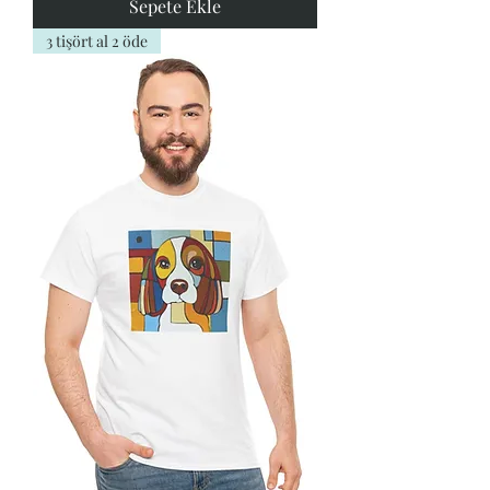
Sepete Ekle
3 tişört al 2 öde