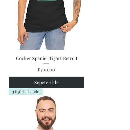
Cocker Spaniel Tişört Retro I
Fiyat
₺500,00
Sepete Ekle
3 tişört al 2 öde