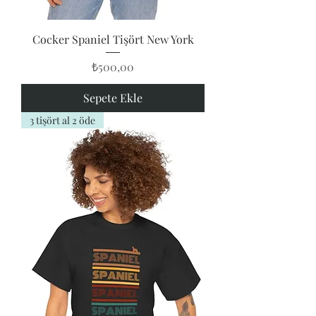
Cocker Spaniel Tişört New York
Fiyat
₺500,00
Sepete Ekle
3 tişört al 2 öde