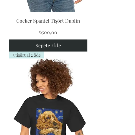
Cocker Spaniel Tişört Dublin
Fiyat
₺500,00
Sepete Ekle
3 tişört al 2 öde