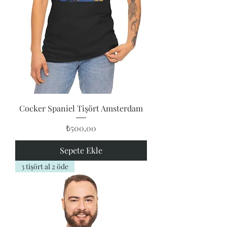
Cocker Spaniel Tişört Amsterdam
Fiyat
₺500,00
Sepete Ekle
3 tişört al 2 öde