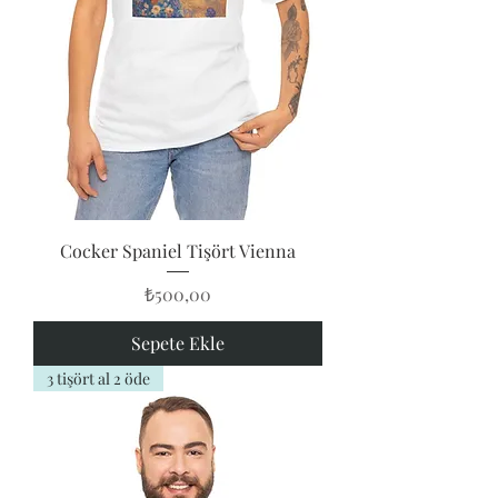
Cocker Spaniel Tişört Vienna
Fiyat
₺500,00
Sepete Ekle
3 tişört al 2 öde