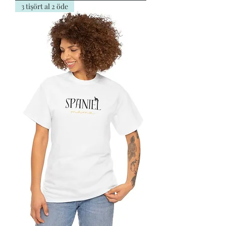
3 tişört al 2 öde