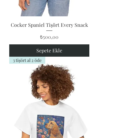
Cocker Spaniel Tişört Every Snack
Fiyat
₺500,00
Sepete Ekle
3 tişört al 2 öde