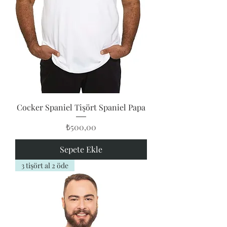
Cocker Spaniel Tişört Spaniel Papa
Fiyat
₺500,00
Sepete Ekle
3 tişört al 2 öde