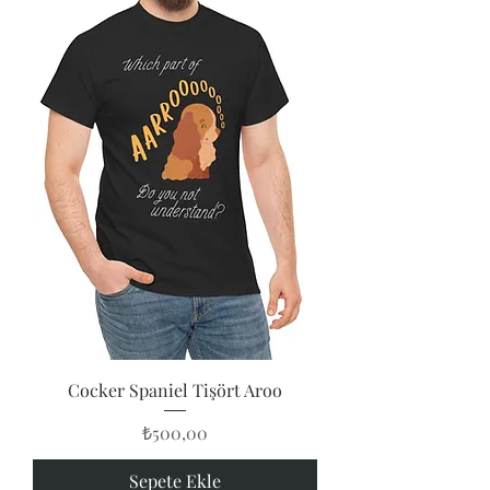
Cocker Spaniel Tişört Aroo
Fiyat
₺500,00
Sepete Ekle