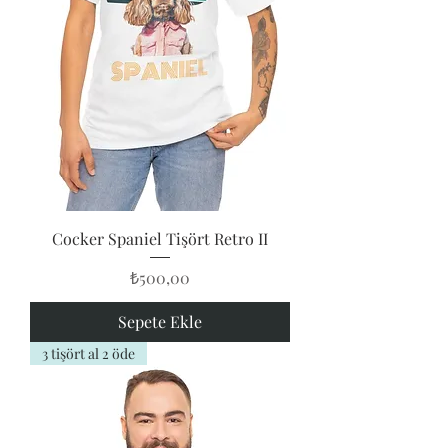
Cocker Spaniel Tişört Retro II
Fiyat
₺500,00
Sepete Ekle
3 tişört al 2 öde