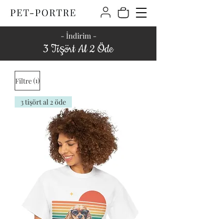
- İndirim -
3 Tişört Al 2 Öde
(1)
Filtre
3 tişört al 2 öde