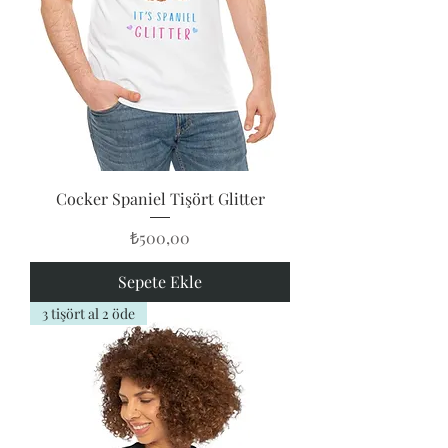
Cocker Spaniel Tişört Glitter
Fiyat
₺500,00
Sepete Ekle
3 tişört al 2 öde