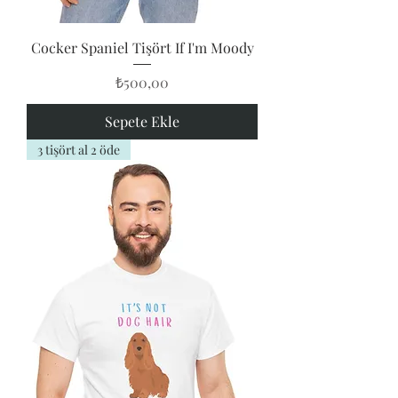
Cocker Spaniel Tişört If I'm Moody
Fiyat
₺500,00
Sepete Ekle
3 tişört al 2 öde