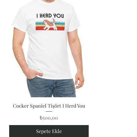
Cocker Spaniel Tişört I Herd You
Fiyat
₺500,00
Sepete Ekle