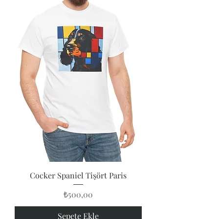
Cocker Spaniel Tişört Paris
Fiyat
₺500,00
Sepete Ekle